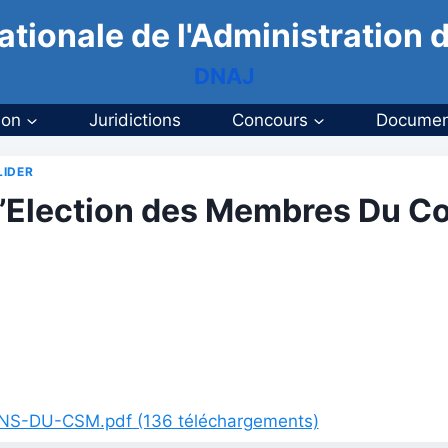
ationale de l'Administration d
DNAJ
ion
Juridictions
Concours
Documen
LIDER
Election des Membres Du Con
-DU-CSM.pdf (136 téléchargements)