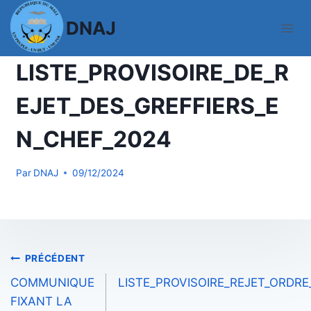
Aller
DNAJ
au
contenu
ACTUALITES
|
CONCOURS-PERSONNEL-GREFFES
LISTE_PROVISOIRE_DE_R
EJET_DES_GREFFIERS_E
N_CHEF_2024
Par
DNAJ
09/12/2024
Navigation
PRÉCÉDENT
COMMUNIQUE
LISTE_PROVISOIRE_REJET_ORDR
de
FIXANT LA