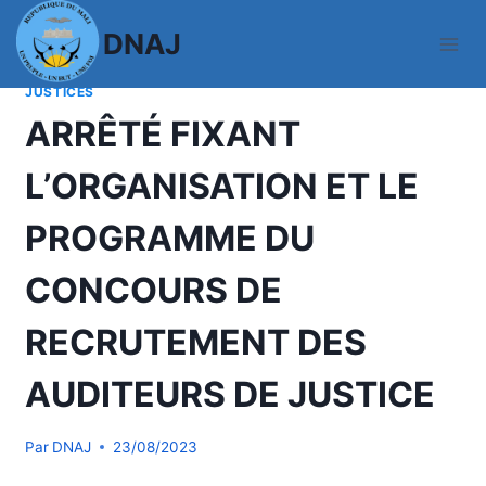
Aller
DNAJ
au
contenu
ACTUALITES
|
COMMUNIQUES
|
CONCOURS-AUDITEURS-
JUSTICES
ARRÊTÉ FIXANT
L’ORGANISATION ET LE
PROGRAMME DU
CONCOURS DE
RECRUTEMENT DES
AUDITEURS DE JUSTICE
Par
DNAJ
23/08/2023