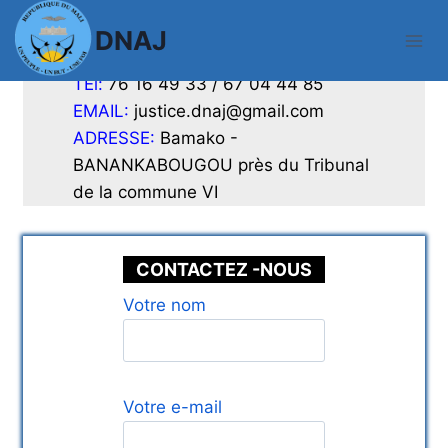
Aller
DNAJ
au
ADRESSE
contenu
TEl:
76 16 49 33 / 67 04 44 85
EMAIL:
justice.dnaj@gmail.com
ADRESSE:
Bamako -
BANANKABOUGOU près du Tribunal
de la commune VI
CONTACTEZ -NOUS
Votre nom
Votre e-mail