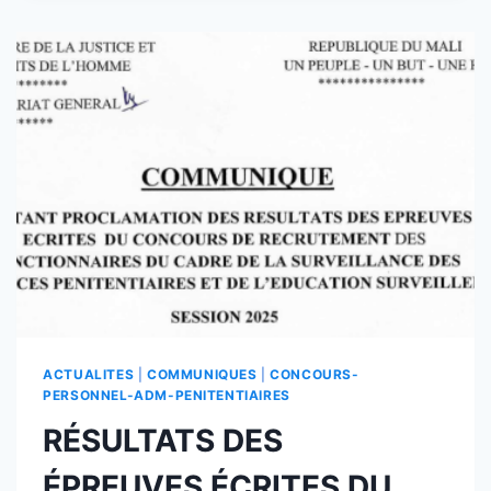
DECLARES
INAPTES
A
ISSUE
DE
LA
VISITE
CORPORELLE
ACTUALITES
|
COMMUNIQUES
|
CONCOURS-
PERSONNEL-ADM-PENITENTIAIRES
RÉSULTATS DES
ÉPREUVES ÉCRITES DU