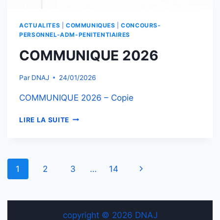
ACTUALITES
|
COMMUNIQUES
|
CONCOURS-
PERSONNEL-ADM-PENITENTIAIRES
COMMUNIQUE 2026
Par
DNAJ
24/01/2026
COMMUNIQUE 2026 – Copie
COMMUNIQUE
LIRE LA SUITE
2026
Navigation
Page
1
2
3
…
14
de
suivante
page
copyright © 2026 DNAJ