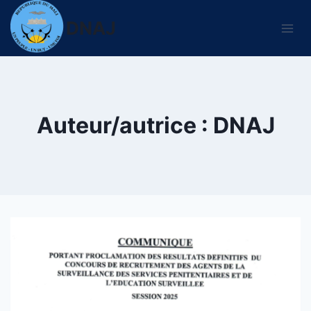
Aller
DNAJ
au
contenu
Auteur/autrice : DNAJ