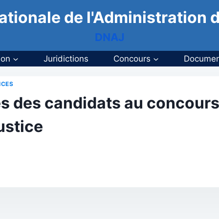
ationale de l'Administration d
DNAJ
ion
Juridictions
Concours
Documen
ICES
ives des candidats au concour
ustice