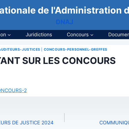
ationale de l'Administration d
DNAJ
ion
Juridictions
Concours
Documen
UDITEURS-JUSTICES
|
CONCOURS-PERSONNEL-GREFFES
TANT SUR LES CONCOURS
CONCOURS-2
URS DE JUSTICE 2024
COMMUNIQU