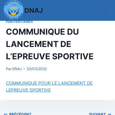
Aller
DNAJ
au
contenu
ACTUALITES
|
CONCOURS-PERSONNEL-ADM-
PENITENTIAIRES
COMMUNIQUE DU
LANCEMENT DE
L’EPREUVE SPORTIVE
Par
DNAJ
23/03/2022
COMMUNIQUE POUR LE LANCEMENT DE
LEPREUVE SPORTIVE
PRÉCÉDENT
SUIVANT