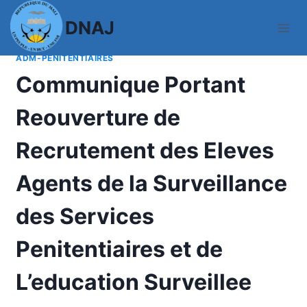
Aller
DNAJ
au
contenu
ACTUALITES
|
COMMUNIQUES
|
CONCOURS-PERSONNEL-
ADM-PENITENTIAIRES
Communique Portant
Reouverture de
Recrutement des Eleves
Agents de la Surveillance
des Services
Penitentiaires et de
L’education Surveillee