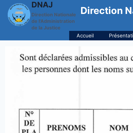
DNAJ
Aller
Direction N
au
Direction Nationale
contenu
de l'Administration
de la Justice
Accueil
Présentat