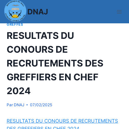
Aller
DNAJ
au
contenu
ACTUALITES
|
COMMUNIQUES
|
CONCOURS-PERSONNEL-
GREFFES
RESULTATS DU
CONOURS DE
RECRUTEMENTS DES
GREFFIERS EN CHEF
2024
Par
DNAJ
07/02/2025
RESULTATS DU CONOURS DE RECRUTEMENTS
DES GREFFIERS EN CHEF 2024