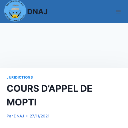
Aller
DNAJ
au
contenu
JURIDICTIONS
COURS D’APPEL DE
MOPTI
Par
DNAJ
27/11/2021