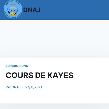
Aller
DNAJ
au
contenu
JURIDICTIONS
COURS DE KAYES
Par
DNAJ
27/11/2021