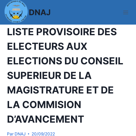
Aller
DNAJ
au
contenu
ACTUALITES
LISTE PROVISOIRE DES
ELECTEURS AUX
ELECTIONS DU CONSEIL
SUPERIEUR DE LA
MAGISTRATURE ET DE
LA COMMISION
D’AVANCEMENT
Par
DNAJ
20/09/2022