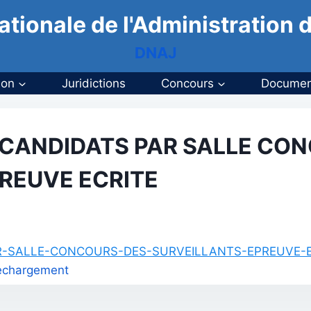
ationale de l'Administration d
DNAJ
ion
Juridictions
Concours
Documen
 CANDIDATS PAR SALLE CO
REUVE ECRITE
-SALLE-CONCOURS-DES-SURVEILLANTS-EPREUVE-ECRI
elechargement