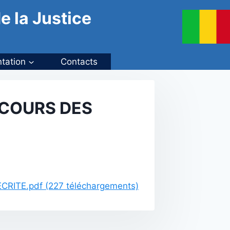
e la Justice
tation
Contacts
NCOURS DES
TE.pdf (227 téléchargements)